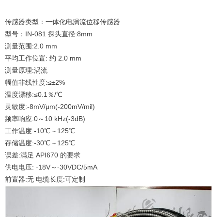
传感器类型：一体化电涡流位移传感器 ​
型号：IN‐081 探头直径:8mm
测量范围:2.0 mm
平均工作位置: 约 2.0 mm
测量原理:涡流
幅值非线性度:≤±2%
温度漂移:≤0.1％/℃
灵敏度:‐8mV/µm(‐200mV/mil)
频率响应:0～10 kHz(‐3dB)
工作温度:‐10℃～125℃
存储温度:‐30℃～125℃
误差:满足 API670 的要求
供电电压: ‐18V～‐30VDC/5mA
前置器:无 电缆长度:可定制 ​